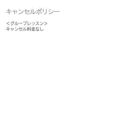
キャンセルポリシー
＜グループレッスン＞
キャンセル料金なし
＜プライベートセッション＞
2日前まで：全額返金
1日前まで：半額返金
当日：返金なし
STUDIO & STORE
〒151-0063 東京都渋谷区富ヶ谷 1-3-16