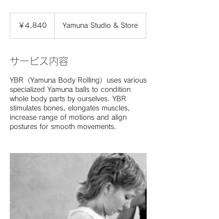
4,840
円
￥4,840
Yamuna Studio & Store
サービス内容
YBR（Yamuna Body Rolling）uses various
specialized Yamuna balls to condition
whole body parts by ourselves. YBR
stimulates bones, elongates muscles,
increase range of motions and align
postures for smooth movements.