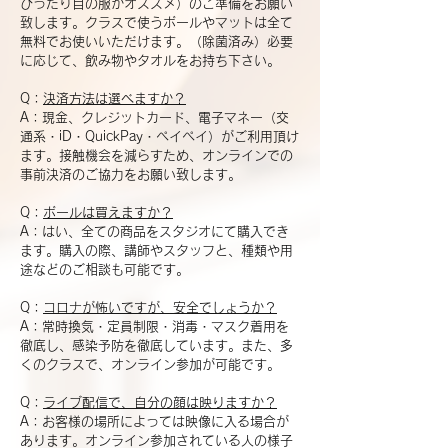
ぴったり目の服がオススメ）のご準備をお願い
致します。クラスで使うボールやマットは全て
無料でお使いいただけます。（除菌済み）必要
に応じて、飲み物やタオルをお持ち下さい。
Q：
決済方法は選べますか？
A：現金、クレジットカード、電子マネー（交
通系・iD・QuickPay・ペイペイ）がご利用頂け
ます。接触機会を減らすため、オンラインでの
事前決済のご協力をお願い致します。
Q：
ボールは買えますか？
A：はい、全ての商品をスタジオにて購入でき
ます。購入の際、講師やスタッフと、種類や用
途などのご相談も可能です。
Q：
コロナが怖いですが、安全でしょうか？
A：常時換気・定員制限・消毒・マスク着用を
徹底し、感染予防を徹底しています。また、多
くのクラスで、オンライン参加が可能です。
Q：
ライブ配信で、自分の顔は映りますか？
A：お客様の場所によっては映像に入る場合が
あります。オンライン参加されている人の様子