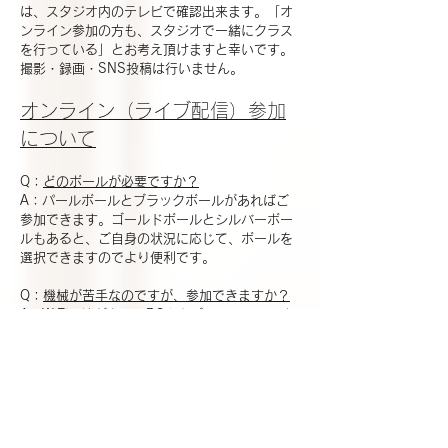
は、スタジオ内のテレビで確認出来ます。「オ
ンライン参加の方も、スタジオで一緒にクラス
を行っている」とお考え頂けますと幸いです。
撮影・録画・SNS投稿は行いません。
オンライン（ライブ配信）参加
について
Q：
どのボールが必要ですか？
A：パールボールとブラックボールがあればご
参加できます。ゴールドボールとシルバーボー
ルもあると、ご自身の状況に応じて、ボールを
選択できますのでより便利です。
Q：
機械が苦手なのですが、参加できますか？
A：WIFI環境があり、PCやタブレット、スマホ
があれば、予約時に送信されるリンク「Zoom
ミーティングに参加」をクリックするだけでご
参加できます。
Q：
自分の映像は、映す必要がありますか？
A：映像の露出は任意ですが、お客様のボール
の位置や姿勢を確認できるため、出来るだけビ