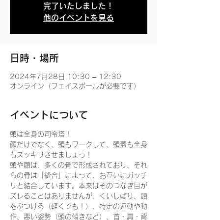
完了いたしました！
他のイベントを見る
日時・場所
2024年7月28日 10:30 – 12:30
オンライン（フェイスボールが必要です）
イベントについて
頭は全身の司令塔！
顔だけでなく、頭もワークして、頭蓋も全身
もスッキリさせましょう！
頭や顔は、多くの骨で形成されており、それ
らの骨は「縫合」によって、お互いにガッチ
リと結合しています。本来はそのつなぎ目が
ズレることはありませんが、くいしばり、頭
をぶつける（軽くでも！）、特定の運動や動
作、悪い姿勢（頭の傾きなど）、首・肩・背