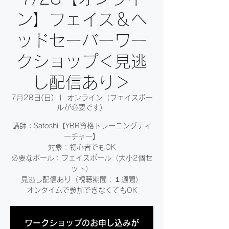
ン】フェイス＆ヘ
ッドセーバーワー
クショップ＜見逃
し配信あり＞
7月28日(日)
  |  
オンライン（フェイスボー
ルが必要です）
講師：Satoshi【YBR資格トレーニングティ
ーチャー】
対象：初心者でもOK
必要なボール：フェイスボール（大小2個セ
ット）
見逃し配信あり（視聴期間：１週間）
オンタイムで参加できなくてもOK
ワークショップのお申し込みが