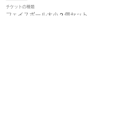
チケットの種類
フェイスボール大小２個セット
（DVD無し・送料込み）
詳細を見る
価格
￥7,040
消費税込み
このイベントをシェア