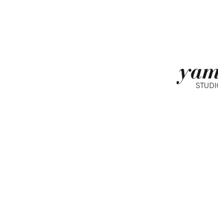
STUDI
〒151-006
クレッシェンド
​営業時間 10
東京メトロ千代
小田急線 代々