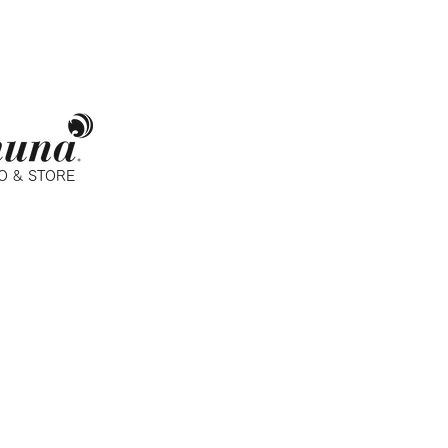
O & STORE
3 東京都渋谷区富ヶ谷 1-3-16
代々木公園ビル 2F
：00〜17：00
田線 代々木公園駅 1番出口
木八幡駅 南口 各徒歩1分