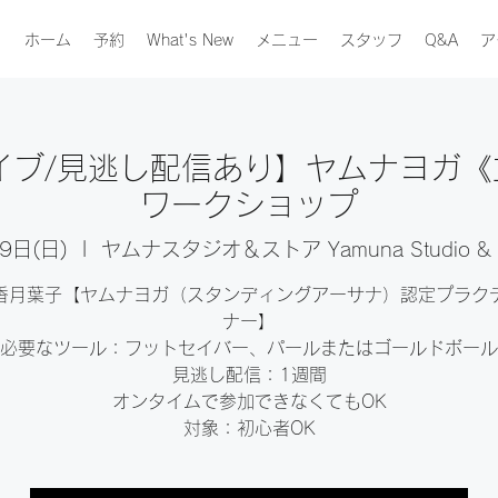
ホーム
予約
What's New
メニュー
スタッフ
Q&A
ア
【ライブ/見逃し配信あり】ヤムナヨガ
ワークショップ
9日(日)
  |  
ヤムナスタジオ＆ストア Yamuna Studio & S
香月葉子【ヤムナヨガ（スタンディングアーサナ）認定プラク
ナー】
必要なツール：フットセイバー、パールまたはゴールドボール
見逃し配信：1週間
オンタイムで参加できなくてもOK
対象：初心者OK