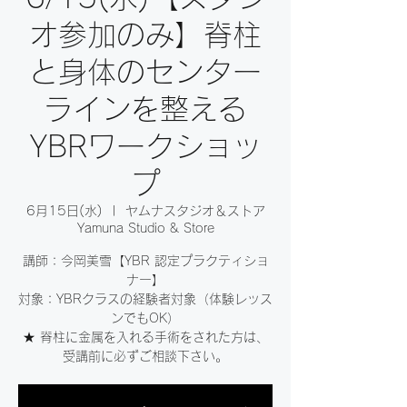
オ参加のみ】脊柱
と身体のセンター
ラインを整える
YBRワークショッ
プ
6月15日(水)
  |  
ヤムナスタジオ＆ストア
Yamuna Studio & Store
講師：今岡美雪【YBR 認定プラクティショ
ナー】
対象：YBRクラスの経験者対象（体験レッス
ンでもOK）
★ 脊柱に金属を入れる手術をされた方は、
受講前に必ずご相談下さい。