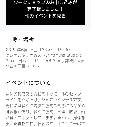
ワークショップのお申し込みが
完了板しました！
他のイベントを見る
日時・場所
2022年6月15日 13:30 – 15:30
ヤムナスタジオ＆ストア Yamuna Studio &
Store, 日本、〒151-0063 東京都渋谷区富
ケ谷１丁目３−１６
イベントについて
身体の軸である脊柱を中心に、体のセンター
ラインを立ち上げ、整えていくクラスです。
脊柱には多くの内臓や筋肉の働きにつながる
神経根があり、多くの筋肉、骨盤、胸郭、頭
蓋骨とコネクトしています。脊柱は、身体を
支える骨格の柱、神経の柱、エネルギーの柱