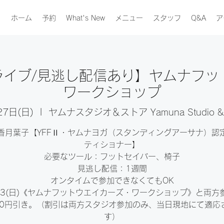
ホーム
予約
What's New
メニュー
スタッフ
Q&A
ア
)【ライブ/見逃し配信あり】ヤムナフ
ワークショップ
27日(日)
  |  
ヤムナスタジオ＆ストア Yamuna Studio & 
香月葉子【YFFⅡ・ヤムナヨガ（スタンディングアーサナ）認
ティショナー】
必要なツール：フットセイバー、椅子
見逃し配信：1週間
オンタイムで参加できなくてもOK
/13(日)《ヤムナフットウエイカーズ・ワークショップ》と両方
100円引き。（割引は両方スタジオ参加のみ、当日現地にて適応
す）