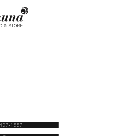
O & STORE
3 東京都渋谷区富ヶ谷 1-3-16
代々木公園ビル 2F
：00〜17：00
田線 代々木公園駅 1番出口
木八幡駅 南口 各徒歩1分
407-1667