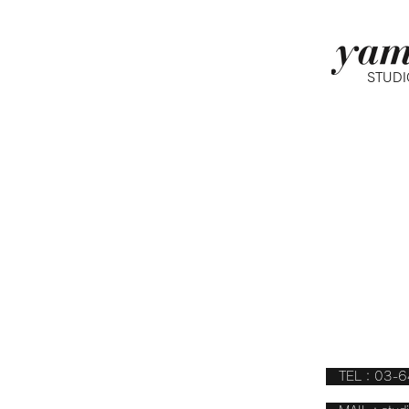
STUDI
〒151-006
クレッシェンド
​営業時間 10
東京メトロ千代
小田急線 代々
TEL：03-6