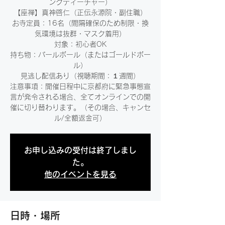
ングティーチャー）
【座禅】真神啓仁（正伝永源院・副住職）
お寺定員：16名（間隔確保のため制限・換
気環境は抜群・マスク着用）
対象：初心者OK
持ち物：パールボール（またはゴールドボー
ル）
見逃し配信あり（視聴期間：１週間）
注意事項：開催日程中に京都府に緊急事態宣
言が発令される場合、全てオンラインでの開
催に切り替わります。（その場合、キャンセ
ル/全額返金可）
お申し込みの受付は終了しまし
た。
他のイベントを見る
日時・場所