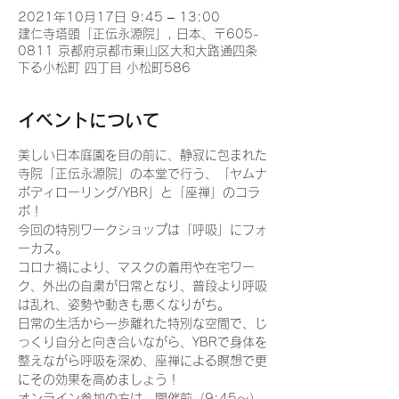
2021年10月17日 9:45 – 13:00
建仁寺塔頭「正伝永源院」, 日本、〒605-
0811 京都府京都市東山区大和大路通四条
下る小松町 四丁目 小松町586
イベントについて
美しい日本庭園を目の前に、静寂に包まれた
寺院「正伝永源院」の本堂で行う、「ヤムナ
ボディローリング/YBR」と「座禅」のコラ
ボ！
今回の特別ワークショップは「呼吸」にフォ
ーカス。
コロナ禍により、マスクの着用や在宅ワー
ク、外出の自粛が日常となり、普段より呼吸
は乱れ、姿勢や動きも悪くなりがち。
日常の生活から一歩離れた特別な空間で、じ
っくり自分と向き合いながら、YBRで身体を
整えながら呼吸を深め、座禅による瞑想で更
にその効果を高めましょう！
オンライン参加の方は、開催前（9:45〜）