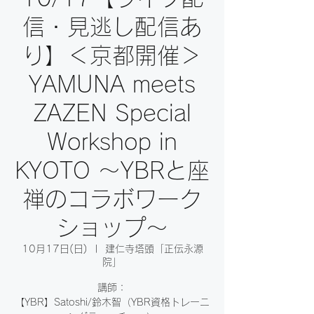
信・見逃し配信あ
り】＜京都開催＞
YAMUNA meets
ZAZEN Special
Workshop in
KYOTO ～YBRと座
禅のコラボワーク
ショップ～
10月17日(日)
  |  
建仁寺塔頭「正伝永源
院」
講師：
【YBR】Satoshi/鈴木智（YBR資格トレーニ