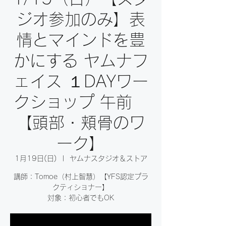
ジオ参加のみ】表
情とマインドを豊
かにする ヤムナフ
ェイス １DAYワー
クショップ 午前
【頭部・頬骨のワ
ーク】
1月19日(日)
  |  
ヤムナスタジオ＆ストア
講師：Tomoe（村上智慧）【YFS認定プラ
クティショナー】
対象：初心者でもOK