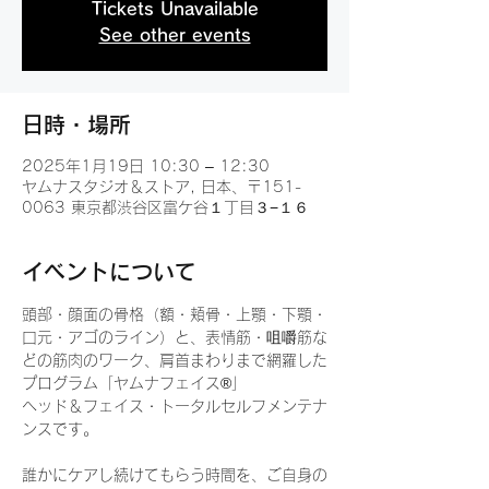
Tickets Unavailable
See other events
日時・場所
2025年1月19日 10:30 – 12:30
ヤムナスタジオ＆ストア, 日本、〒151-
0063 東京都渋谷区富ケ谷１丁目３−１６
イベントについて
頭部・顔面の骨格（額・頬骨・上顎・下顎・
口元・アゴのライン）と、表情筋・咀嚼筋な
どの筋肉のワーク、肩首まわりまで網羅した
プログラム「ヤムナフェイス®︎」
ヘッド＆フェイス・トータルセルフメンテナ
ンスです。
誰かにケアし続けてもらう時間を、ご自身の