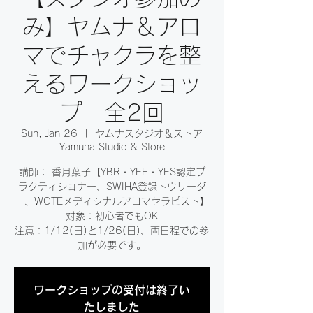
み】ヤムナ＆アロ
マでチャクラを整
えるワークショッ
プ 全2回
Sun, Jan 26
  |  
ヤムナスタジオ＆ストア
Yamuna Studio & Store
講師： 香月葉子【YBR・YFF・YFS認定プ
ラクティショナー、SWIHA登録トウリーダ
ー、WOTEメディシナルアロマセラピスト】
対象：初心者でもOK
注意：1/12(日)と1/26(日)、両日程での参
加が必要です。
ワークショップの受付は終了い
たしました