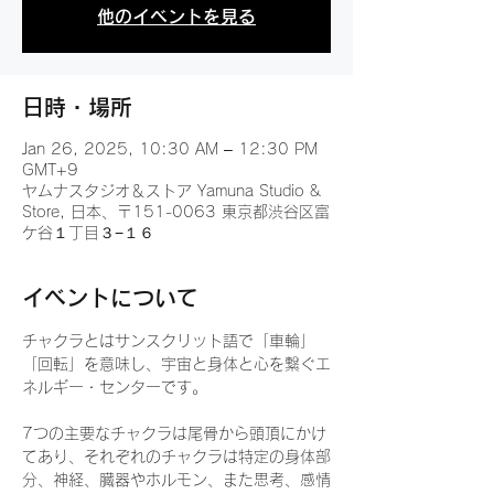
他のイベントを見る
日時・場所
Jan 26, 2025, 10:30 AM – 12:30 PM
GMT+9
ヤムナスタジオ＆ストア Yamuna Studio &
Store, 日本、〒151-0063 東京都渋谷区富
ケ谷１丁目３−１６
イベントについて
チャクラとはサンスクリット語で「車輪」
「回転」を意味し、宇宙と身体と心を繋ぐエ
ネルギー・センターです。
7つの主要なチャクラは尾骨から頭頂にかけ
てあり、それぞれのチャクラは特定の身体部
分、神経、臓器やホルモン、また思考、感情