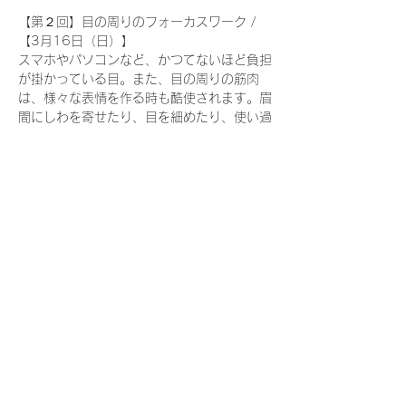
【第２回】目の周りのフォーカスワーク / 
【3月16日（日）】 　
スマホやパソコンなど、かつてないほど負担
が掛かっている目。また、目の周りの筋肉
は、様々な表情を作る時も酷使されます。眉
間にしわを寄せたり、目を細めたり、使い過
ぎによる緊張が、頭痛や眼精疲労、副鼻腔
炎、目の問題を引き起こします。 　眼窩
（目の輪郭）に空間を作るために、皺眉筋、
鼻根筋、眉毛下制筋、眼輪筋、後頭前頭筋へ
の筋肉の詳細ワークを行います。 　眉毛、
鼻、目の筋肉にハリが戻ることで、スキンコ
ンディションが向上して、よりスッキリとし
た印象になるでしょう。   
続きを読む >>
このイベントをシェア