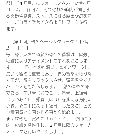
節」（４回目）にフォーカスをおいた全4回
コース。  各回で、それぞれの筋肉が関与す
る関節や働き、ストレスになる原因や癖を知
り、ご自身で改善できるようにワークを行い
ます。
   【第１回】骨のベーシックワーク /【3月
2日（日）】 　
毎日繰り返される顔の骨への衝撃は、緊張、
収縮によりアライメントのずれをおこしま
す。 　「骨」への刺激はフェイスワークに
おいて極めて重要であり、骨の衝撃を取り除
く事が、顔をリラックスさせ、頭蓋骨全ての
バランスをもたらします。 　顔の基盤の骨
である、前頭骨（おでこ）、鼻骨、上顎骨
（うわあご）、頬骨（ほほ）を適切な方向に
導き、その下にある下顎骨（したあご）との
位置関係と空間を作る事から始めます。 　
まずは骨を目覚めさせることで、目や口の筋
肉・皮膚を活性化し、２回目以降のフォーカ
スワークを行いやすくします。   