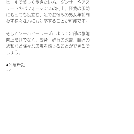
ヒールで美しく歩きたい方、ダンサーやアス
リートのパフォーマンスの向上、怪我の予防
にもとても役立ち、足でお悩みの男女年齢問
わず様々な方にも対応することが可能です。
そしてソールヒーラーズによって足部の機能
向上だけでなく、姿勢・歩行の改善、腰痛の
緩和など様々な恩恵を感じることができるで
しょう。
●外反母趾
●タコ
●ハンマートゥ
続きを読む >>
このイベントをシェア