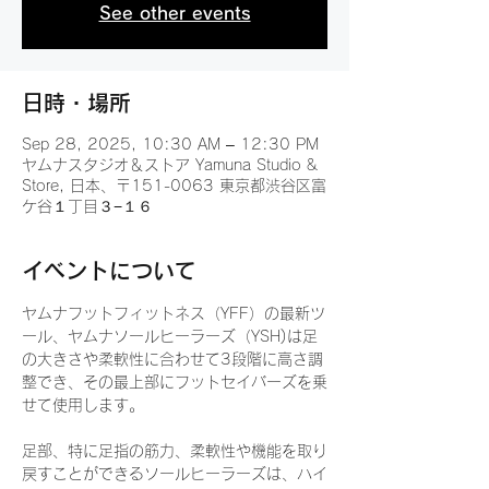
See other events
日時・場所
Sep 28, 2025, 10:30 AM – 12:30 PM
ヤムナスタジオ＆ストア Yamuna Studio &
Store, 日本、〒151-0063 東京都渋谷区富
ケ谷１丁目３−１６
イベントについて
ヤムナフットフィットネス（YFF）の最新ツ
ール、ヤムナソールヒーラーズ（YSH)は足
の大きさや柔軟性に合わせて3段階に高さ調
整でき、その最上部にフットセイバーズを乗
せて使用します。
足部、特に足指の筋力、柔軟性や機能を取り
戻すことができるソールヒーラーズは、ハイ