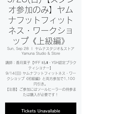
オ参加のみ】ヤム
ナフットフィット
ネス・ワークショ
ップ《上級編》
Sun, Sep 28
  |  
ヤムナスタジオ＆ストア
Yamuna Studio & Store
講師：香月葉子【YFF Ⅰ＆Ⅱ・YSH認定プラク
ティショナー】
9/14(日) ヤムナフットフィットネス・ワー
クショップ《初級編》と両方参加で1,100
円引き。
【注意】ご参加にはソールヒーラーの持参ま
たは購入が必要です！
Tickets Unavailable