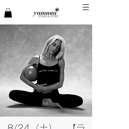
STUDIO & STORE
8/24（土） 【ラ