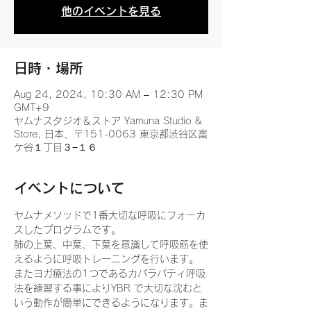
他のイベントを見る
日時・場所
Aug 24, 2024, 10:30 AM – 12:30 PM
GMT+9
ヤムナスタジオ＆ストア Yamuna Studio &
Store, 日本、〒151-0063 東京都渋谷区富
ケ谷１丁目３−１６
イベントについて
ヤムナメソッドで1番大切な呼吸にフォーカ
スしたプログラムです。
肺の上葉、中葉、下葉を意識して呼吸筋を使
えるように呼吸トレーニングを行います。
またヨガ療法の1つであるカパラパティ呼吸
法を練習する事によりYBR で大切な沈むと
いう動作が簡単にできるようになります。ま