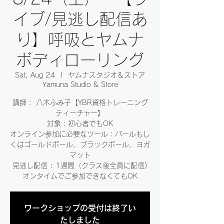
イブ/見逃し配信あ
り】呼吸とヤムナ
ボディローリング
Sat, Aug 24
  |  
ヤムナスタジオ＆ストア
Yamuna Studio & Store
講師： 八木ふみ子【YBR資格トレーニング
ティーチャー】
対象：初心者でもOK
オンライン参加に必要なツール：パールもし
くはゴールドボール、ブラックボール、ヨガ
マット
見逃し配信 : 1週間（クラス後全員に配信)
オンタイムでご参加できなくてもOK
ワークショップの受付は終了い
たしました