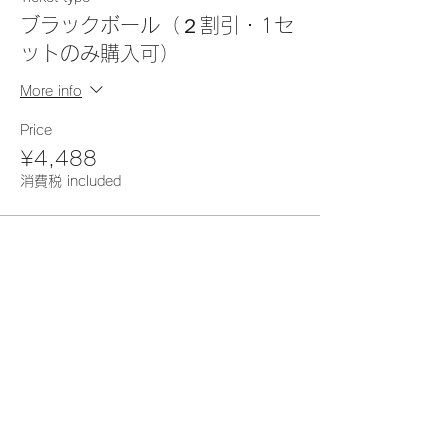
ブラックボール（２割引・1セ
ットのみ購入可）
More info
Price
¥4,488
消費税 included
Sale ended
Ticket type
パールボール（２割引・１個の
み購入可））
More info
Price
¥3,168