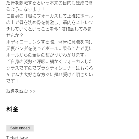
た骨を刺激するという本来の目的も達成でき
るようになります！
ご自身の呼吸にフォーカスして正確にボール
の上で骨を沈め骨を刺激し、筋肉をストレッ
チしていくということを今1度確認してみま
せんか？
ボディローリングする際、背骨に意識を向け
足裏バンダを使ってボールに乗ることで更に
ボールからの全身の繋がりがわかります。
ご自身の姿勢と呼吸に細かくフォーカスした
クラスですのでプラクティショナーはもちろ
んヤムナ大好きな方々に是非受けて頂きたい
です！
続きを読む >>
料金
Sale ended
Ticket type