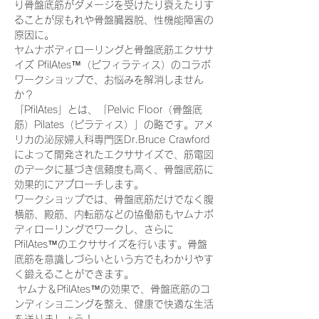
り骨盤底筋がダメージを受けたり衰えたりす
ることが尿もれや骨盤臓器脱、性機能障害の
原因に。
ヤムナボディローリングと骨盤底筋エクササ
イズ PfilAtes™（ピフィラティス）のコラボ
ワークショップで、お悩みを解消しません
か？
「PfilAtes」とは、「Pelvic Floor（骨盤底
筋）Pilates（ピラティス）」の略です。アメ
リカの泌尿婦人科専門医Dr.Bruce Crawford
によって開発されたエクササイズで、筋電図
のデータに基づき信頼度も高く、骨盤底筋に
効果的にアプローチします。 
ワークショップでは、骨盤底筋だけでなく腹
横筋、殿筋、内転筋などの協働筋もヤムナボ
ディローリングでワークし、さらに
PfilAtes™のエクササイズを行います。骨盤
底筋を意識しづらいという方でもわかりやす
く鍛えることができます。
 ヤムナ＆PfilAtes™の効果で、骨盤底筋のコ
ンディショニングを整え、健康で快適な生活