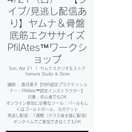
イブ/見逃し配信あ
り】ヤムナ＆骨盤
底筋エクササイズ
PfilAtes™ワークシ
ョップ
Sun, Apr 21
  |  
ヤムナスタジオ＆ストア
Yamuna Studio & Store
講師： 香月葉子【YBR認定プラクティショ
ナー・PfilAtes™認定インストラクター】
対象：初心者でもOK
オンライン参加に必要なツール：パールもし
くはゴールドボール、ヨガマット
見逃し配信 : 1週間（クラス後全員に配信)
オンタイムでご参加できなくてもOK