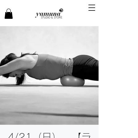
STUDIO & STORE
4/21（日） 【ラ