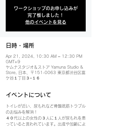
ワークショップのお申し込みが
完了板しました！
他のイベントを見る
日時・場所
Apr 21, 2024, 10:30 AM – 12:30 PM
GMT+9
ヤムナスタジオ＆ストア Yamuna Studio &
Store, 日本、〒151-0063 東京都渋谷区富
ケ谷１丁目３−１６
イベントについて
トイレが近い、尿もれなど骨盤底筋トラブル
のお悩みを解消！
４０代以上の女性の３人に１人が尿もれを患
っていると言われています。出産や加齢によ