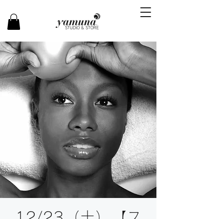
STUDIO & STORE
12/23（土）【ス