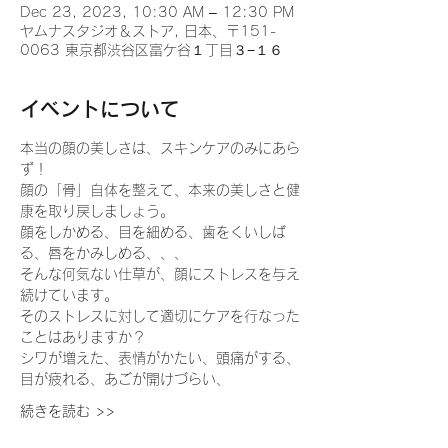
Dec 23, 2023, 10:30 AM – 12:30 PM
ヤムナスタジオ＆ストア, 日本、〒151-
0063 東京都渋谷区富ケ谷１丁目３−１６
イベントについて
本当の顔の美しさは、スキンケアのみにあら
ず！
顔の「骨」自体を整えて、本来の美しさと健
康を取り戻しましょう。
顔をしかめる、目を細める、歯をくいしば
る、唇をかみしめる、、、
そんな何気ない仕草が、顔にストレスを与え
続けています。
そのストレスに対して適切にケアを行なった
ことはありますか？
シワが増えた、表情がかたい、頭痛がする、
目が疲れる、あごが開けづらい、
続きを読む >>