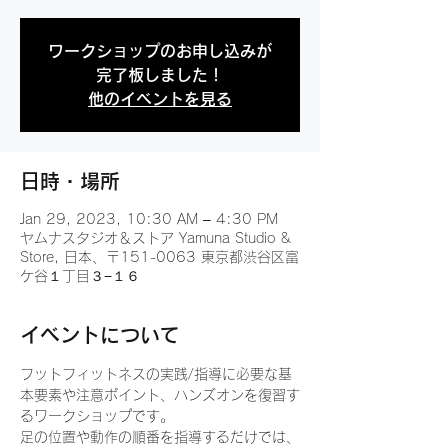
ワークショップのお申し込みが
完了板しました！
他のイベントを見る
日時・場所
Jan 29, 2023, 10:30 AM – 4:30 PM
ヤムナスタジオ＆ストア Yamuna Studio &
Store, 日本、〒151-0063 東京都渋谷区富
ケ谷１丁目３−１６
イベントについて
フットフィットネスの実践/指導に必要な基
本要素や注意ポイント、ハンズオンを復習す
るワークショップです。
足の位置や動作の順番を指導するだけでは、