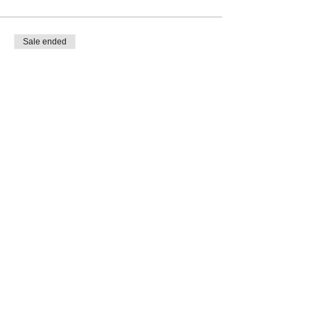
Sale ended
Ticket type
＜オンライン参加＞
More info
Price
¥15,400
消費税 included
このイベントをシェア